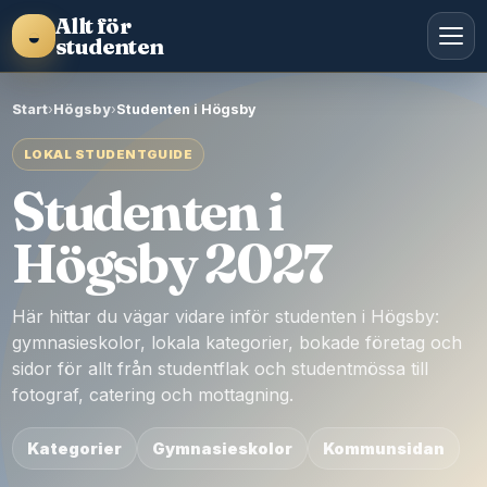
Allt för
◒
studenten
Start
›
Högsby
›
Studenten i Högsby
LOKAL STUDENTGUIDE
Studenten i
Högsby 2027
Här hittar du vägar vidare inför studenten i Högsby:
gymnasieskolor, lokala kategorier, bokade företag och
sidor för allt från studentflak och studentmössa till
fotograf, catering och mottagning.
Kategorier
Gymnasieskolor
Kommunsidan