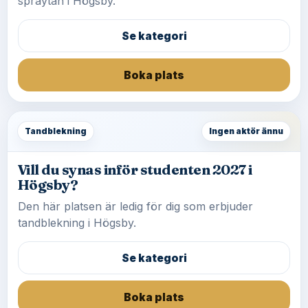
spraytan i Högsby.
Se kategori
Boka plats
Tandblekning
Ingen aktör ännu
Vill du synas inför studenten 2027 i
Högsby?
Den här platsen är ledig för dig som erbjuder
tandblekning i Högsby.
Se kategori
Boka plats