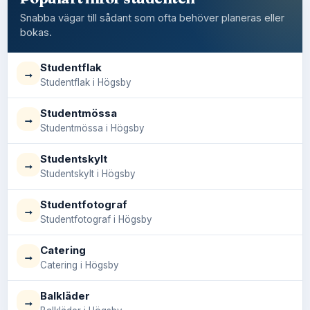
Snabba vägar till sådant som ofta behöver planeras eller
bokas.
Studentflak
→
Studentflak i Högsby
Studentmössa
→
Studentmössa i Högsby
Studentskylt
→
Studentskylt i Högsby
Studentfotograf
→
Studentfotograf i Högsby
Catering
→
Catering i Högsby
Balkläder
→