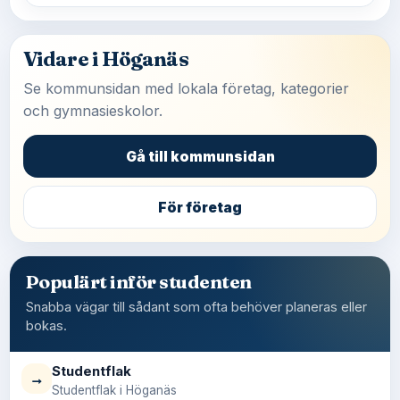
Vidare i Höganäs
Se kommunsidan med lokala företag, kategorier
och gymnasieskolor.
Gå till kommunsidan
För företag
Populärt inför studenten
Snabba vägar till sådant som ofta behöver planeras eller
bokas.
Studentflak
→
Studentflak i Höganäs