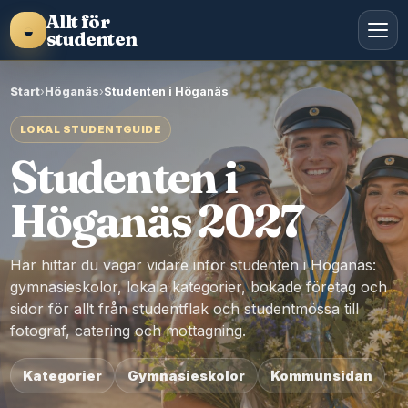
Allt för
◒
studenten
Start
›
Höganäs
›
Studenten i Höganäs
LOKAL STUDENTGUIDE
Studenten i
Höganäs 2027
Här hittar du vägar vidare inför studenten i Höganäs:
gymnasieskolor, lokala kategorier, bokade företag och
sidor för allt från studentflak och studentmössa till
fotograf, catering och mottagning.
Kategorier
Gymnasieskolor
Kommunsidan