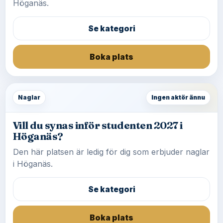
Höganäs.
Se kategori
Boka plats
Naglar
Ingen aktör ännu
Vill du synas inför studenten 2027 i
Höganäs?
Den här platsen är ledig för dig som erbjuder naglar
i Höganäs.
Se kategori
Boka plats