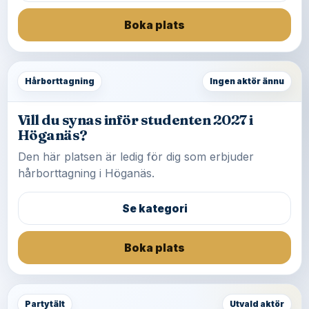
Boka plats
Hårborttagning
Ingen aktör ännu
Vill du synas inför studenten 2027 i
Höganäs?
Den här platsen är ledig för dig som erbjuder
hårborttagning i Höganäs.
Se kategori
Boka plats
Partytält
Utvald aktör