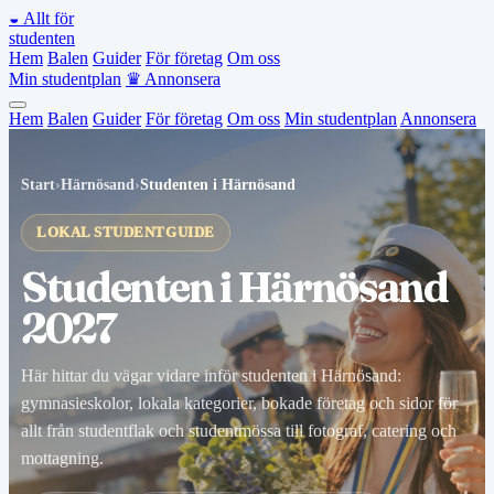
◒
Allt för
studenten
Hem
Balen
Guider
För företag
Om oss
Min studentplan
♛
Annonsera
Hem
Balen
Guider
För företag
Om oss
Min studentplan
Annonsera
Start
›
Härnösand
›
Studenten i Härnösand
LOKAL STUDENTGUIDE
Studenten i Härnösand
2027
Här hittar du vägar vidare inför studenten i Härnösand:
gymnasieskolor, lokala kategorier, bokade företag och sidor för
allt från studentflak och studentmössa till fotograf, catering och
mottagning.