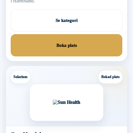
i Härnösand.
Se kategori
Boka plats
Solarium
Bokad plats