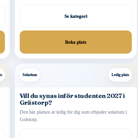
Se kategori
Boka plats
ts
Solarium
Ledig plats
Vill du synas inför studenten 2027 i
Grästorp?
Den här platsen är ledig för dig som erbjuder solarium i
Grästorp.