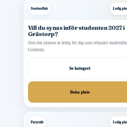
Studentflak
Ledig pla
Vill du synas inför studenten 2027 i
Grästorp?
Den här platsen är ledig för dig som erbjuder studentfla
Grästorp.
Se kategori
Boka plats
Partytält
Ledig pla