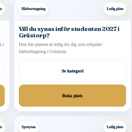
ts
Hårborttagning
Ledig plats
Vill du synas inför studenten 2027 i
Grästorp?
k i
Den här platsen är ledig för dig som erbjuder
hårborttagning i Grästorp.
Se kategori
Boka plats
ts
Spraytan
Ledig plats