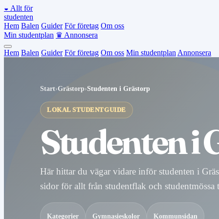
◒
Allt för
studenten
Hem
Balen
Guider
För företag
Om oss
Min studentplan
♛
Annonsera
Hem
Balen
Guider
För företag
Om oss
Min studentplan
Annonsera
Start
›
Grästorp
›
Studenten i Grästorp
LOKAL STUDENTGUIDE
Studenten i 
Här hittar du vägar vidare inför studenten i Grä
sidor för allt från studentflak och studentmössa 
Kategorier
Gymnasieskolor
Kommunsidan