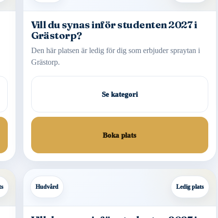
Vill du synas inför studenten 2027 i
Grästorp?
Den här platsen är ledig för dig som erbjuder spraytan i
Grästorp.
Se kategori
Boka plats
ts
Hudvård
Ledig plats