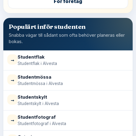
För företag
Populärt inför studenten
Snabba vägar till sådant som ofta behöver planeras eller
bokas.
Studentflak
→
Studentflak i Alvesta
Studentmössa
→
Studentmössa i Alvesta
Studentskylt
→
Studentskylt i Alvesta
Studentfotograf
→
Studentfotograf i Alvesta