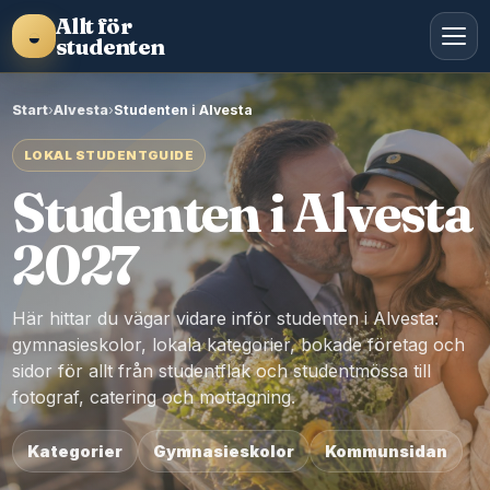
Allt för
◒
studenten
Start
›
Alvesta
›
Studenten i Alvesta
LOKAL STUDENTGUIDE
Studenten i Alvesta
2027
Här hittar du vägar vidare inför studenten i Alvesta:
gymnasieskolor, lokala kategorier, bokade företag och
sidor för allt från studentflak och studentmössa till
fotograf, catering och mottagning.
Kategorier
Gymnasieskolor
Kommunsidan