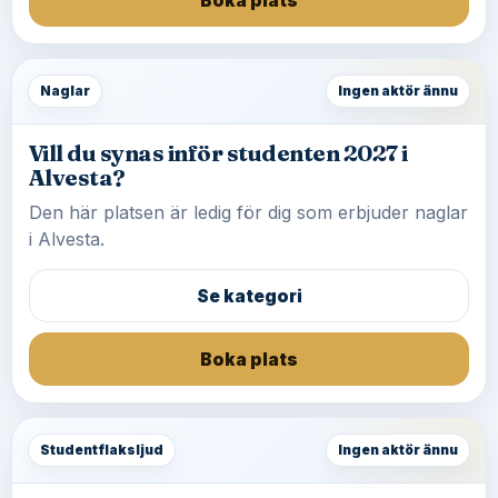
Boka plats
Naglar
Ingen aktör ännu
Vill du synas inför studenten 2027 i
Alvesta?
Den här platsen är ledig för dig som erbjuder naglar
i Alvesta.
Se kategori
Boka plats
Studentflaksljud
Ingen aktör ännu