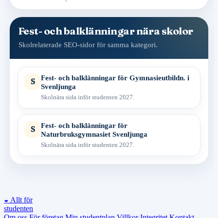
Fest- och balklänningar nära skolor
Skolrelaterade SEO-sidor för samma kategori.
Fest- och balklänningar för Gymnasieutbildn. i
S
Svenljunga
Skolnära sida inför studenten 2027.
Fest- och balklänningar för
S
Naturbruksgymnasiet Svenljunga
Skolnära sida inför studenten 2027.
◒
Allt för
studenten
Om oss
För företag
Min studentplan
Villkor
Integritet
Kontakt