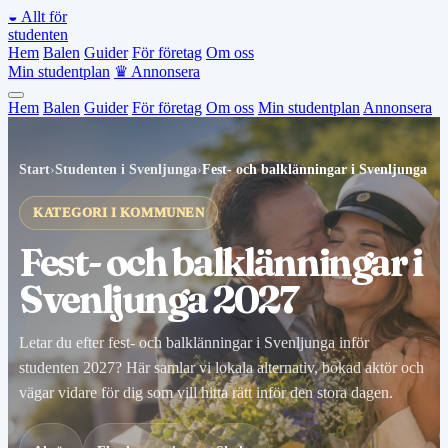
◒
Allt för
studenten
Hem
Balen
Guider
För företag
Om oss
Min studentplan
♛
Annonsera
Hem
Balen
Guider
För företag
Om oss
Min studentplan
Annonsera
Start
›
Studenten i Svenljunga
›
Fest- och balklänningar i Svenljunga
KATEGORI I KOMMUNEN
Fest- och balklänningar i
Svenljunga 2027
Letar du efter fest- och balklänningar i Svenljunga inför
studenten 2027? Här samlar vi lokala alternativ, bokad aktör och
vägar vidare för dig som vill hitta rätt inför den stora dagen.