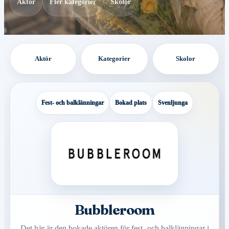
Aktör
Fler kategorier
Skolor
Aktör
Kategorier
Skolor
Fest- och balklänningar
Bokad plats
Svenljunga
Bubbleroom
Det här är den bokade aktören för fest- och balklänningar i