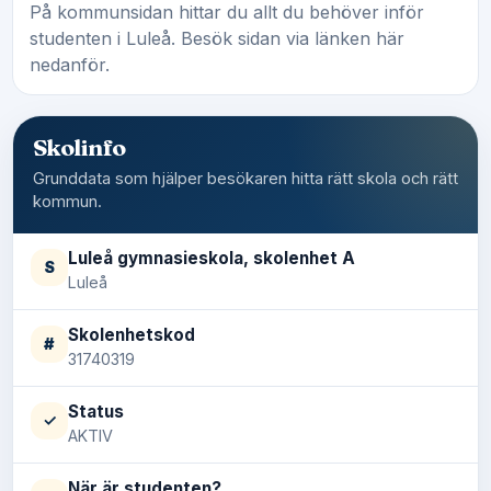
På kommunsidan hittar du allt du behöver inför
studenten i Luleå. Besök sidan via länken här
nedanför.
Skolinfo
Grunddata som hjälper besökaren hitta rätt skola och rätt
kommun.
Luleå gymnasieskola, skolenhet A
S
Luleå
Skolenhetskod
#
31740319
Status
✓
AKTIV
När är studenten?