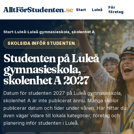
AlltFörStudenten
.se
För
Start
Luleå
företag
Start
›
Luleå
›
Luleå gymnasieskola, skolenhet A
SKOLSIDA INFÖR STUDENTEN
Studenten på Luleå
gymnasieskola,
skolenhet A 2027
Datum för studenten 2027 på Luleå gymnasieskola,
skolenhet A är inte publicerat ännu. Många skolor
publicerar datum och tider under våren. Här hittar du
även vägar vidare till lokala kategorier, företag och
planering inför studenten i Luleå.