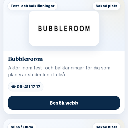
Fest- och balklänningar
Bokad plats
Bubbleroom
Aktör inom fest- och balklänningar för dig som
planerar studenten i Luleå.
☎ 08-411 17 17
Besök webb
Slips / Fluga
Bokad plats