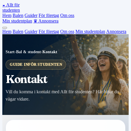
◒
Allt för
studenten
Hem
Balen
Guider
För företag
Om oss
Min studentplan
♛
Annonsera
Hem
Balen
Guider
För företag
Om oss
Min studentplan
Annonsera
Start
›
Bal & student
›
Kontakt
GUIDE INFÖR STUDENTEN
Kontakt
Vill du komma i kontakt med Allt för studenten? Här hittar du
vägar vidare.