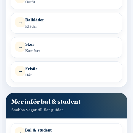
Outfit
Balkläder
→
Kläder
Skor
→
Komfort
Frisör
→
Hår
Mer inför bal & student
Snabba vägar till fler guider.
Bal & student
→