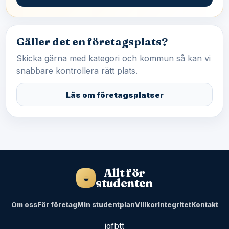
Gäller det en företagsplats?
Skicka gärna med kategori och kommun så kan vi
snabbare kontrollera rätt plats.
Läs om företagsplatser
Allt för
◒
studenten
Om oss
För företag
Min studentplan
Villkor
Integritet
Kontakt
ig
fb
tt