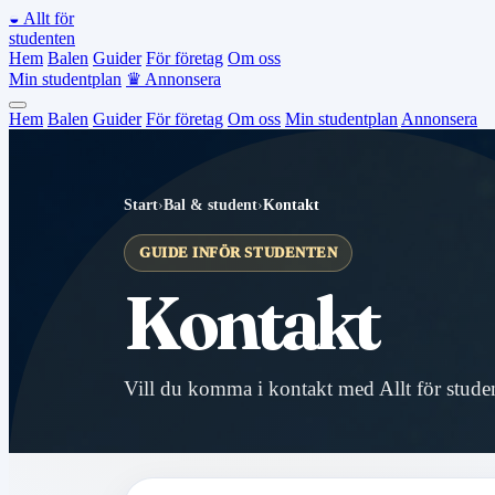
◒
Allt för
studenten
Hem
Balen
Guider
För företag
Om oss
Min studentplan
♛
Annonsera
Hem
Balen
Guider
För företag
Om oss
Min studentplan
Annonsera
Start
›
Bal & student
›
Kontakt
GUIDE INFÖR STUDENTEN
Kontakt
Vill du komma i kontakt med Allt för studen