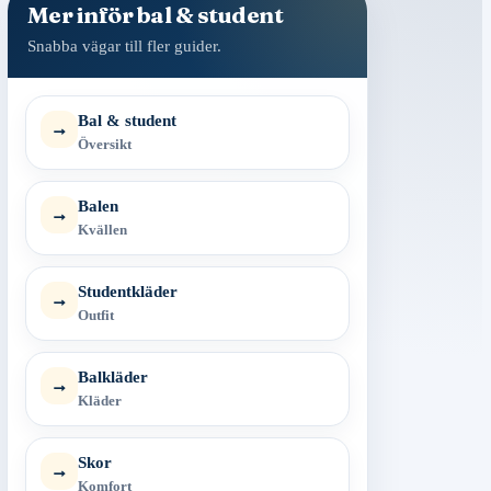
Mer inför bal & student
Snabba vägar till fler guider.
Bal & student
→
Översikt
Balen
→
Kvällen
Studentkläder
→
Outfit
Balkläder
→
Kläder
Skor
→
Komfort