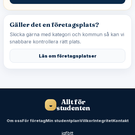
Gäller det en företagsplats?
Skicka gärna med kategori och kommun så kan vi
snabbare kontrollera rätt plats.
Läs om företagsplatser
Allt för
◒
studenten
Om oss
För företag
Min studentplan
Villkor
Integritet
Kontakt
ig
fb
tt