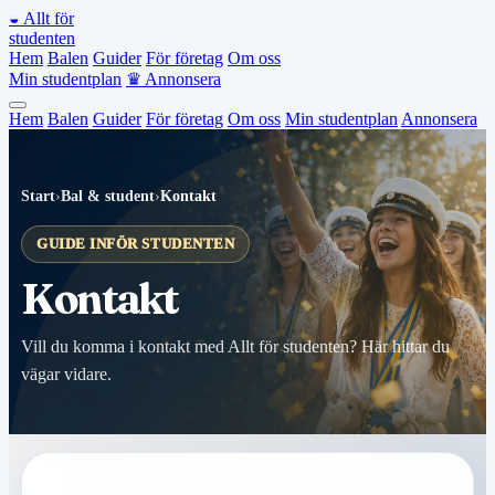
◒
Allt för
studenten
Hem
Balen
Guider
För företag
Om oss
Min studentplan
♛
Annonsera
Hem
Balen
Guider
För företag
Om oss
Min studentplan
Annonsera
Start
›
Bal & student
›
Kontakt
GUIDE INFÖR STUDENTEN
Kontakt
Vill du komma i kontakt med Allt för studenten? Här hittar du
vägar vidare.