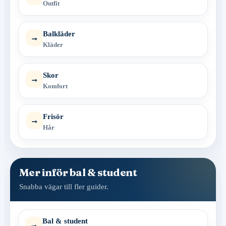
Outfit
Balkläder
→
Kläder
Skor
→
Komfort
Frisör
→
Hår
Mer inför bal & student
Snabba vägar till fler guider.
Bal & student
→