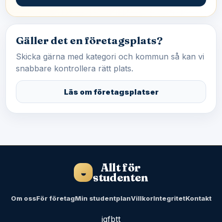
Gäller det en företagsplats?
Skicka gärna med kategori och kommun så kan vi
snabbare kontrollera rätt plats.
Läs om företagsplatser
Allt för
◒
studenten
Om oss
För företag
Min studentplan
Villkor
Integritet
Kontakt
ig
fb
tt